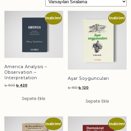
İndirim!
İndirim!
Amerıca Analysis –
Observation –
Interpretation
Aşar Soyguncuları
₺
600
₺
420
₺
160
₺
120
Sepete Ekle
Sepete Ekle
İndirim!
İndirim!