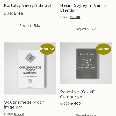
Kurtuluş Savaşı’nda Sol
Nesini Söyleyim Cânım
Efendim
₺
240
₺
180
₺
420
₺
300
Sepete Ekle
Sepete Ekle
İndirim!
İndirim!
Resmî ve “Öteki”
Cumhuriyet
Oğuznamede Motif
₺
650
₺
400
İmgelemi
₺
300
₺
220
Sepete Ekle