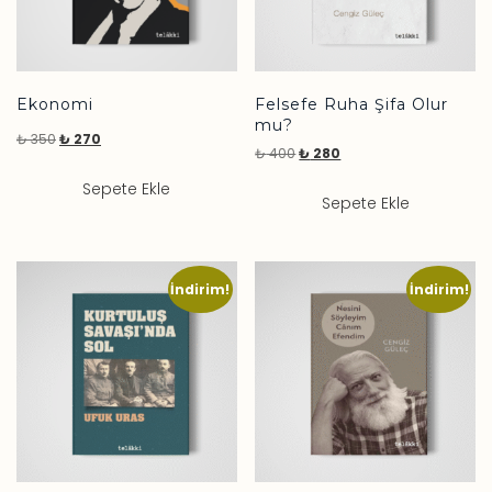
Ekonomi
Felsefe Ruha Şifa Olur
mu?
₺
350
₺
270
₺
400
₺
280
Sepete Ekle
Sepete Ekle
İndirim!
İndirim!