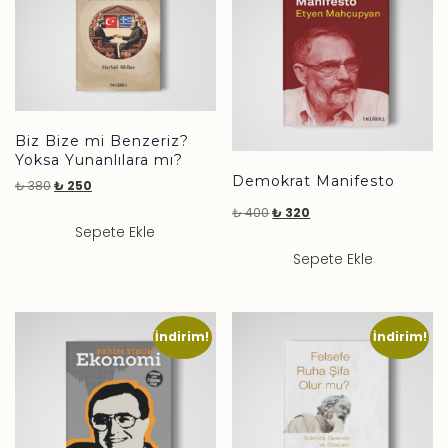
Biz Bize mi Benzeriz?
Yoksa Yunanlılara mı?
Demokrat Manifesto
₺
380
₺
250
₺
400
₺
320
Sepete Ekle
Sepete Ekle
İndirim!
İndirim!