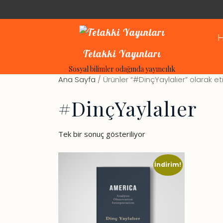
H
Telakki Yayınları
Sosyal bilimler odağında yayıncılık
Ana Sayfa
/ Ürünler “#DinçYaylalıer” olarak et
#DinçYaylalıer
Tek bir sonuç gösteriliyor
İndirim!