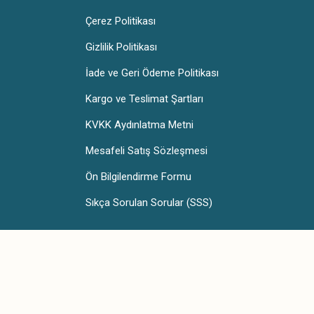
Çerez Politikası
Gizlilik Politikası
İade ve Geri Ödeme Politikası
Kargo ve Teslimat Şartları
KVKK Aydınlatma Metni
Mesafeli Satış Sözleşmesi
Ön Bilgilendirme Formu
Sıkça Sorulan Sorular (SSS)
Telakki Yayınları, 2025 - Tüm Hakları
Saklıdır.
Design & Developed by
Themagnifico